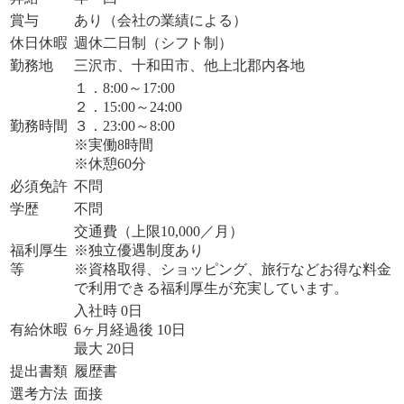
賞与
あり（会社の業績による）
休日休暇
週休二日制（シフト制）
勤務地
三沢市、十和田市、他上北郡内各地
１．8:00～17:00
２．15:00～24:00
勤務時間
３．23:00～8:00
※実働8時間
※休憩60分
必須免許
不問
学歴
不問
交通費（上限10,000／月）
福利厚生
※独立優遇制度あり
等
※資格取得、ショッピング、旅行などお得な料金
で利用できる福利厚生が充実しています。
入社時 0日
有給休暇
6ヶ月経過後 10日
最大 20日
提出書類
履歴書
選考方法
面接