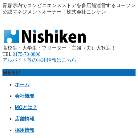
青森県内でコンビニエンスストアを多店舗運営するローソン
公認マネジメントオーナー｜株式会社ニシケン
高校生・大学生・フリーター・主婦（夫）大歓迎！
TEL
0175-73-8806
アルバイト等の採用情報はこちら
MENU
メ
ホーム
ニ
会社概要
ュ
ー
MOとは？
を
飛
店舗情報
ば
す
採用情報